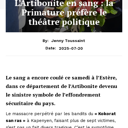
L’Artibonite en sang : la
Primature préfère le
théâtre politique
By:
Jenny Toussaint
2025-07-20
Date:
Le sang a encore coulé ce samedi à l’Estère,
dans ce département de l’Artibonite devenu
le sinistre symbole de l’effondrement
sécuritaire du pays.
Le massacre perpétré par les bandits du
« Kokorat
san ras »
à Kapenyen, faisant plus de sept victimes,
n’est pas un fait divers tragique. C’est le symptôme