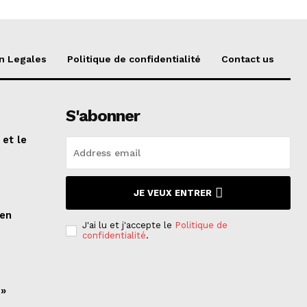
n Legales
Politique de confidentialité
Contact us
S'abonner
 et le
n
JE VEUX ENTRER
ien
J'ai lu et j'accepte le
Politique de
confidentialité
.
 »