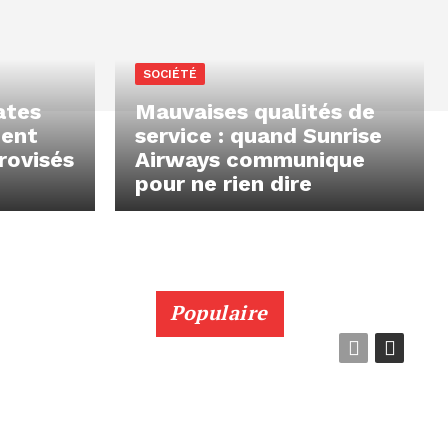
SOCIÉTÉ
ates
Mauvaises qualités de
nent
service : quand Sunrise
rovisés
Airways communique
pour ne rien dire
Populaire