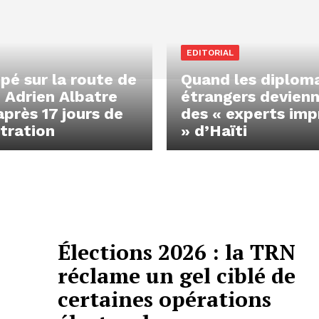
EDITORIAL
pé sur la route de
Quand les diplom
 Adrien Albatre
étrangers devien
après 17 jours de
des « experts imp
tration
» d’Haïti
Élections 2026 : la TRN
réclame un gel ciblé de
certaines opérations