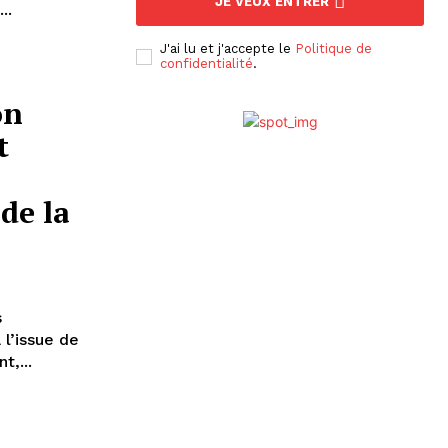
JE VEUX ENTRER
..
J'ai lu et j'accepte le
Politique de
confidentialité
.
on
t
de la
s
 l’issue de
,...