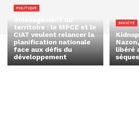
POLITIQUE
Aménagement du
SOCIÉTÉ
territoire : le MPCE et le
CIAT veulent relancer la
Kidnap
planification nationale
Nazon,
face aux défis du
libéré 
développement
séques