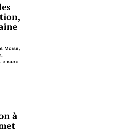
les
tion,
raîne
el Moïse,
e,
ît encore
on à
mmet