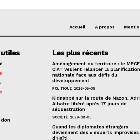
Accueil
A propos
Mentio
 utiles
Les plus récents
té
Aménagement du territoire : le MPCE
CIAT veulent relancer la planificatio
e
nationale face aux défis du
développement
l
POLITIQUE
2026-08-05
e
Kidnappé sur la route de Nazon, Adr
Albatre libéré après 17 jours de
séquestration
SOCIÉTÉ
2026-08-05
n don
Quand les diplomates étrangers
deviennent des « experts improvisés
d’Haïti