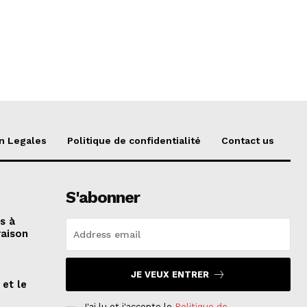
n Legales
Politique de confidentialité
Contact us
S'abonner
és à
raison
JE VEUX ENTRER
 et le
n
J'ai lu et j'accepte le
Politique de