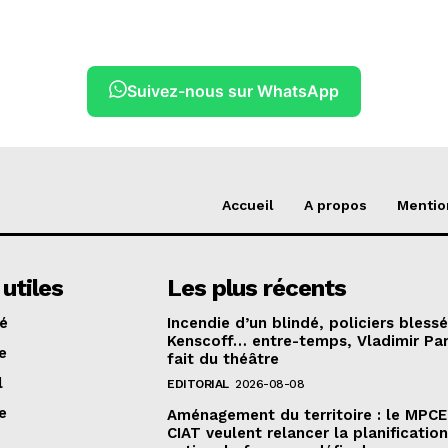
Suivez-nous sur WhatsApp
Accueil
A propos
Mentio
 utiles
Les plus récents
té
Incendie d’un blindé, policiers bless
Kenscoff… entre-temps, Vladimir Pa
e
fait du théâtre
l
EDITORIAL
2026-08-08
e
Aménagement du territoire : le MPCE
CIAT veulent relancer la planificatio