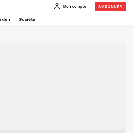
Mon compte
S'ABONNER
n don
Société