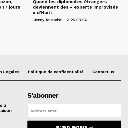
Nazon,
Quand les diplomates étrangers
 17 jours
deviennent des « experts improvisés
» d’Haïti
Jenny Toussaint
-
2026-08-04
n Legales
Politique de confidentialité
Contact us
S'abonner
és à
raison
JE VEUX ENTRER