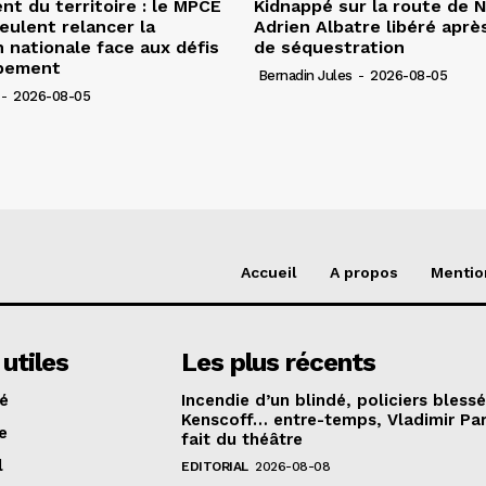
 du territoire : le MPCE
Kidnappé sur la route de 
veulent relancer la
Adrien Albatre libéré après
n nationale face aux défis
de séquestration
pement
Bernadin Jules
-
2026-08-05
-
2026-08-05
Accueil
A propos
Mentio
 utiles
Les plus récents
té
Incendie d’un blindé, policiers bless
Kenscoff… entre-temps, Vladimir Pa
e
fait du théâtre
l
EDITORIAL
2026-08-08