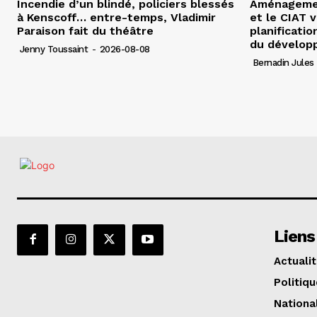
Incendie d’un blindé, policiers blessés
Aménagement
à Kenscoff… entre-temps, Vladimir
et le CIAT 
Paraison fait du théâtre
planificatio
du dévelop
Jenny Toussaint
-
2026-08-08
Bernadin Jules
Liens
Actuali
Politiqu
Nationa