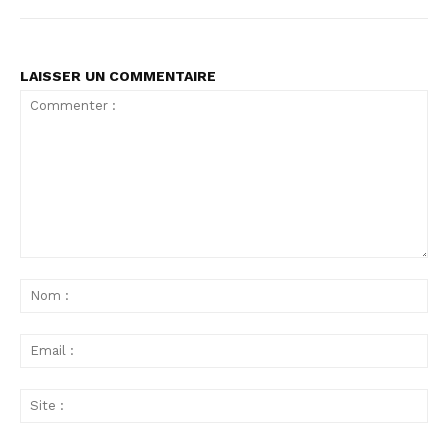
LAISSER UN COMMENTAIRE
Commenter
:
No
:
Ema
:
Sit
: