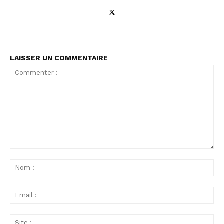
LAISSER UN COMMENTAIRE
Commenter
:
No
:
Ema
:
Sit