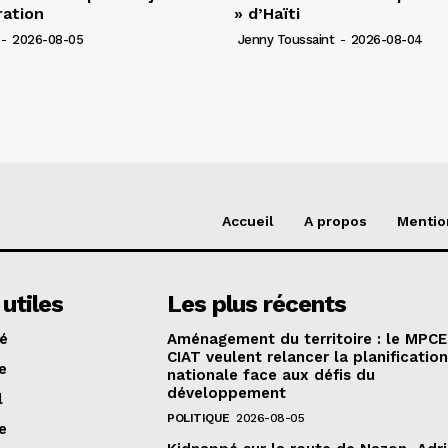
ration
» d’Haïti
-
2026-08-05
Jenny Toussaint
-
2026-08-04
Accueil
A propos
Mentio
 utiles
Les plus récents
té
Aménagement du territoire : le MPCE
CIAT veulent relancer la planificatio
e
nationale face aux défis du
développement
l
POLITIQUE
2026-08-05
e