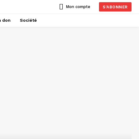
Mon compte
S'ABONNER
n don
Société