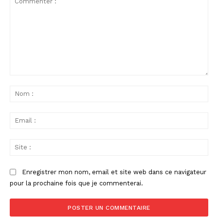
Commenter
:
No
:
Ema
:
Sit
:
Enregistrer mon nom, email et site web dans ce navigateur
pour la prochaine fois que je commenterai.