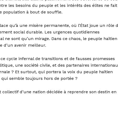
ntre les besoins du peuple et les intérêts des élites ne fait
ne population à bout de souffle.
é place qu’à une misère permanente, où l’État joue un rôle 
ment social durable. Les urgences quotidiennes
al ne sont qu’un mirage. Dans ce chaos, le peuple haïtien
e d’un avenir meilleur.
ce cycle infernal de transitions et de fausses promesses
tique, une société civile, et des partenaires internationa
ernale ? Et surtout, qui portera la voix du peuple haïtien
é qui semble toujours hors de portée ?
ut collectif d’une nation décidée à reprendre son destin en