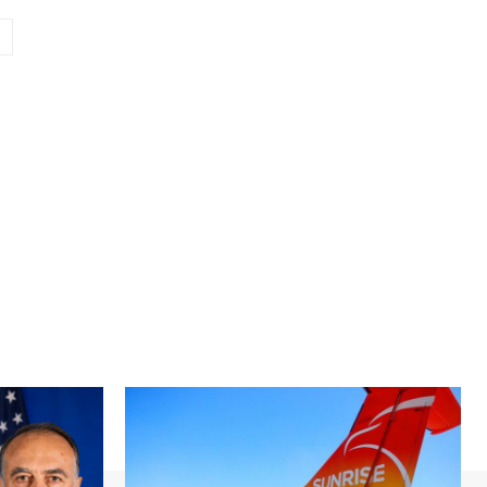
Site
: