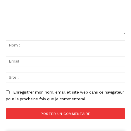
Commenter
:
No
:
Ema
:
Sit
:
Enregistrer mon nom, email et site web dans ce navigateur
pour la prochaine fois que je commenterai.