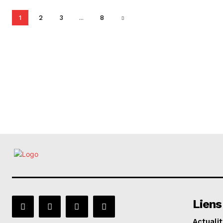
1
2
3
...
8
Liens
Actuali