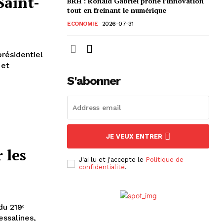
Saint-
BRH : Ronald Gabriel prône l’innovation
tout en freinant le numérique
ECONOMIE
2026-07-31
présidentiel
 et
S'abonner
JE VEUX ENTRER
 les
J'ai lu et j'accepte le
Politique de
confidentialité
.
u 219ᵉ
essalines,