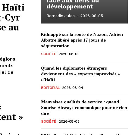
face aux défis du
 Haïti
développement
t-Cyr
Bernadin Jules
-
2026-08-05
se au
Kidnappé sur la route de Nazon, Adrien
Albatre libéré après 17 jours de
séquestration
SOCIÉTÉ
2026-08-05
régions
ements
Quand les diplomates étrangers
iel de
deviennent des « experts improvisés »
d’Haïti
EDITORIAL
2026-08-04
Mauvaises qualités de service : quand
«
Sunrise Airways communique pour ne rien
dire
tent »
SOCIÉTÉ
2026-08-03