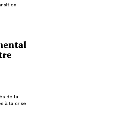
nsition
ental
tre
tés de la
s à la crise