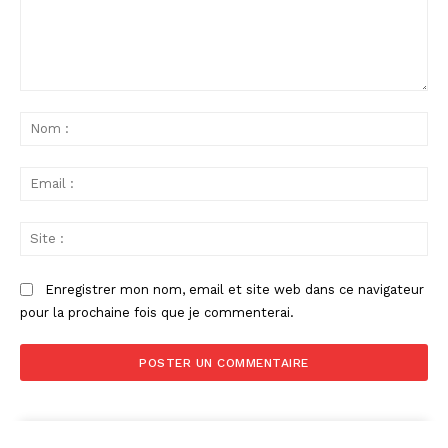
Commenter
:
No
:
Ema
:
Sit
:
Enregistrer mon nom, email et site web dans ce navigateur
pour la prochaine fois que je commenterai.