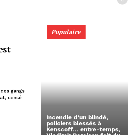
Populaire
est
c des gangs
Incendie d’un blindé,
policiers blessés à
Kenscoff… entre-temps,