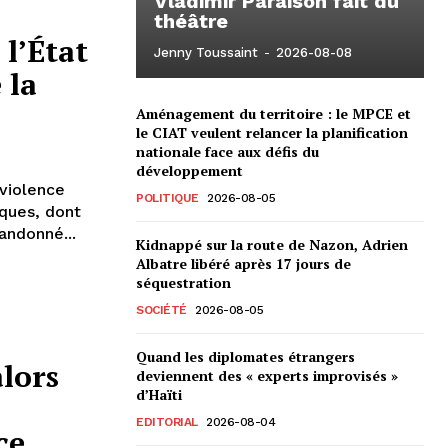
Vladimir Paraison fait du
théâtre
 l’État
Jenny Toussaint
-
2026-08-08
 la
Aménagement du territoire : le MPCE et
le CIAT veulent relancer la planification
nationale face aux défis du
développement
violence
POLITIQUE
2026-08-05
iques, dont
andonné...
Kidnappé sur la route de Nazon, Adrien
Albatre libéré après 17 jours de
séquestration
SOCIÉTÉ
2026-08-05
Quand les diplomates étrangers
alors
deviennent des « experts improvisés »
d’Haïti
EDITORIAL
2026-08-04
nce