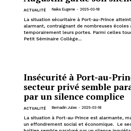
Naïka Eugene
-
2025-03-18
ACTUALITÉ
La situation sécuritaire à Port-au-Prince attein
alarmant, contraignant de nombreuses écoles 
temporairement leurs portes. Parmi celles touchées, le
Petit Séminaire Collège...
Insécurité à Port-au-Princ
secteur privé semble par
par un silence complice
Bernadin Jules
-
2025-03-18
ACTUALITÉ
La situation à Port-au-Prince est alarmante, m
un effondrement social et économique. Le secteur privé
haïtien semble paralysé par un silence inquiétant.