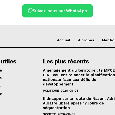
Suivez-nous sur WhatsApp
Accueil
A propos
Mentio
 utiles
Les plus récents
té
Aménagement du territoire : le MPCE
CIAT veulent relancer la planificatio
e
nationale face aux défis du
développement
l
POLITIQUE
2026-08-05
e
Kidnappé sur la route de Nazon, Adr
Albatre libéré après 17 jours de
séquestration
SOCIÉTÉ
2026-08-05