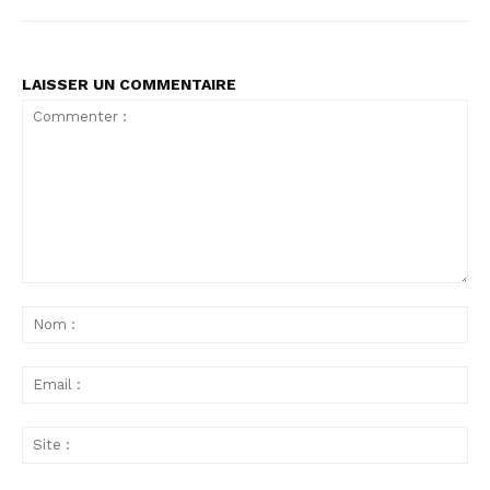
LAISSER UN COMMENTAIRE
Commenter
:
No
:
Ema
:
Sit
: