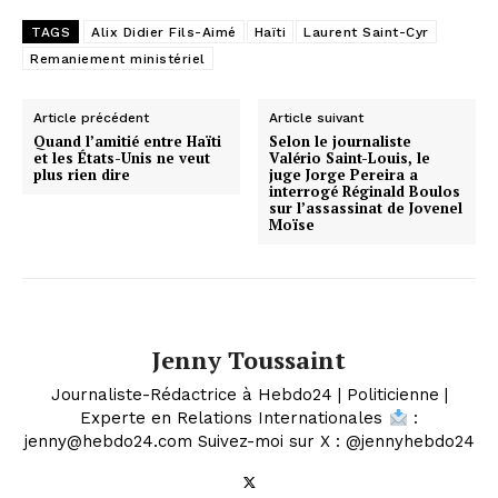
TAGS
Alix Didier Fils-Aimé
Haïti
Laurent Saint-Cyr
Remaniement ministériel
Article précédent
Article suivant
Quand l’amitié entre Haïti
Selon le journaliste
et les États-Unis ne veut
Valério Saint-Louis, le
plus rien dire
juge Jorge Pereira a
interrogé Réginald Boulos
sur l’assassinat de Jovenel
Moïse
Jenny Toussaint
Journaliste-Rédactrice à Hebdo24 | Politicienne |
Experte en Relations Internationales
:
jenny@hebdo24.com Suivez-moi sur X : @jennyhebdo24