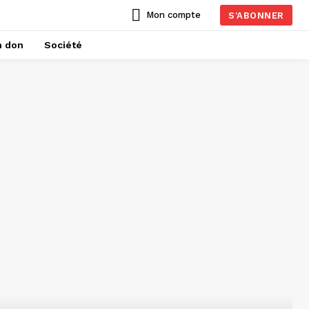
Mon compte
S'ABONNER
n don
Société