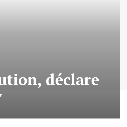
ution, déclare
y