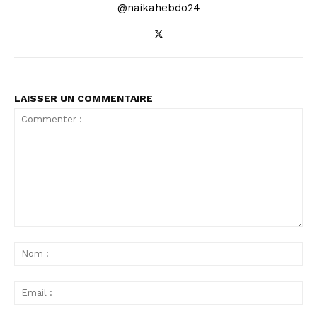
@naikahebdo24
LAISSER UN COMMENTAIRE
Commenter
:
No
:
Ema
: