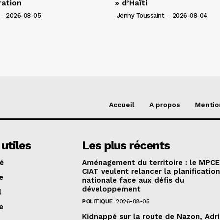
ration
» d’Haïti
-
2026-08-05
Jenny Toussaint
-
2026-08-04
Accueil
A propos
Mentio
 utiles
Les plus récents
té
Aménagement du territoire : le MPCE
CIAT veulent relancer la planificatio
e
nationale face aux défis du
développement
l
POLITIQUE
2026-08-05
e
Kidnappé sur la route de Nazon, Adr