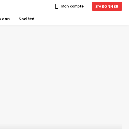
Mon compte
S'ABONNER
n don
Société