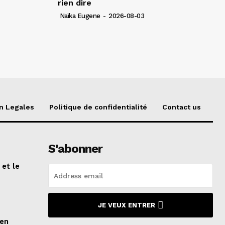
rien dire
Naïka Eugene
-
2026-08-03
n Legales
Politique de confidentialité
Contact us
S'abonner
 et le
n
JE VEUX ENTRER
ien