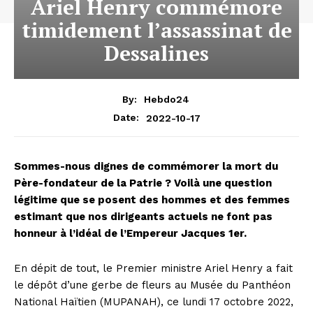
Ariel Henry commémore
timidement l’assassinat de
Dessalines
By:
Hebdo24
2022-10-17
Date:
Sommes-nous dignes de commémorer la mort du
Père-fondateur de la Patrie ? Voilà une question
légitime que se posent des hommes et des femmes
estimant que nos dirigeants actuels ne font pas
honneur à l’idéal de l’Empereur Jacques 1er.
En dépit de tout, le Premier ministre Ariel Henry a fait
le dépôt d’une gerbe de fleurs au Musée du Panthéon
National Haïtien (MUPANAH), ce lundi 17 octobre 2022,