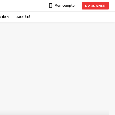
Mon compte
S'ABONNER
n don
Société