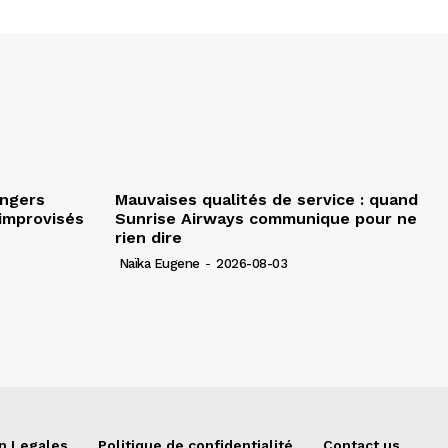
angers
Mauvaises qualités de service : quand
improvisés
Sunrise Airways communique pour ne
rien dire
Naïka Eugene
-
2026-08-03
n Legales
Politique de confidentialité
Contact us