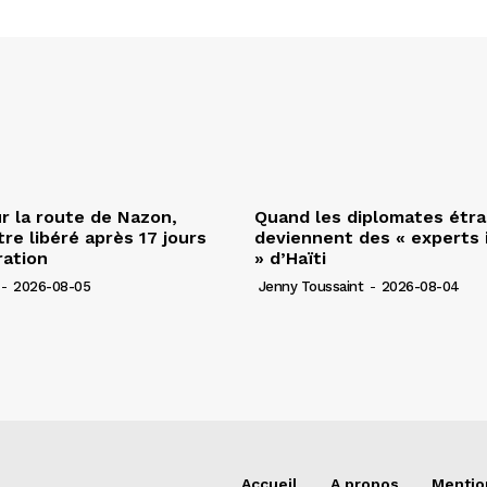
r la route de Nazon,
Quand les diplomates étr
re libéré après 17 jours
deviennent des « experts 
ration
» d’Haïti
-
2026-08-05
Jenny Toussaint
-
2026-08-04
Accueil
A propos
Mentio