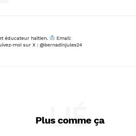
et éducateur haïtien.
Email:
vez-moi sur X : @bernadinjules24
LIÉ
Plus comme ça