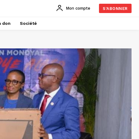
Mon compte
S'ABONNER
n don
Société