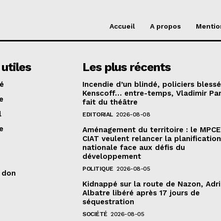
Accueil
A propos
Mentio
 utiles
Les plus récents
té
Incendie d’un blindé, policiers bless
Kenscoff… entre-temps, Vladimir Pa
e
fait du théâtre
l
EDITORIAL
2026-08-08
e
Aménagement du territoire : le MPCE
CIAT veulent relancer la planificatio
nationale face aux défis du
développement
POLITIQUE
2026-08-05
n don
Kidnappé sur la route de Nazon, Adr
Albatre libéré après 17 jours de
séquestration
SOCIÉTÉ
2026-08-05