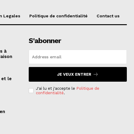
n Legales
Politique de confidentialité
Contact us
S'abonner
és à
raison
JE VEUX ENTRER
 et le
n
J'ai lu et j'accepte le
Politique de
confidentialité
.
ien