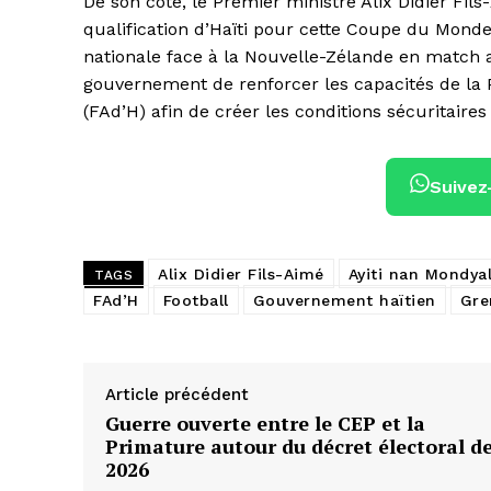
De son côté, le Premier ministre Alix Didier Fil
qualification d’Haïti pour cette Coupe du Monde et
nationale face à la Nouvelle-Zélande en match a
gouvernement de renforcer les capacités de la P
(FAd’H) afin de créer les conditions sécuritaire
Suivez
Alix Didier Fils-Aimé
Ayiti nan Mondya
TAGS
FAd’H
Football
Gouvernement haïtien
Gre
Article précédent
Guerre ouverte entre le CEP et la
Primature autour du décret électoral d
2026