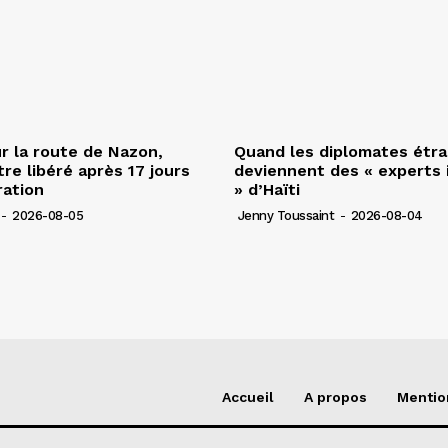
r la route de Nazon,
Quand les diplomates étr
re libéré après 17 jours
deviennent des « experts 
ration
» d’Haïti
-
2026-08-05
Jenny Toussaint
-
2026-08-04
Accueil
A propos
Mentio