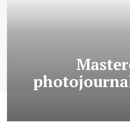
Masterc
photojournal