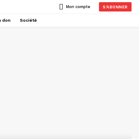
Mon compte
S'ABONNER
n don
Société