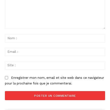
Commenter
:
No
:
Ema
:
Sit
:
Enregistrer mon nom, email et site web dans ce navigateur
pour la prochaine fois que je commenterai.