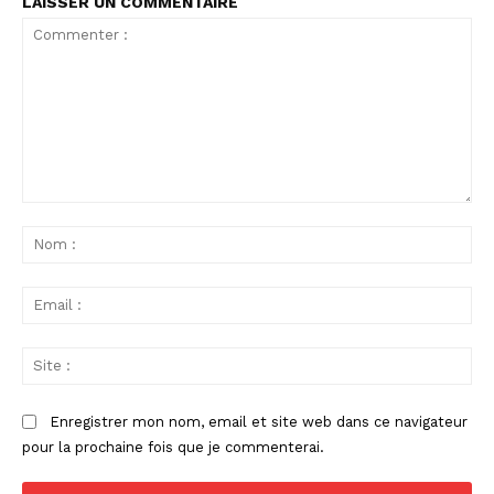
LAISSER UN COMMENTAIRE
Commenter
:
No
:
Ema
:
Sit
:
Enregistrer mon nom, email et site web dans ce navigateur
pour la prochaine fois que je commenterai.