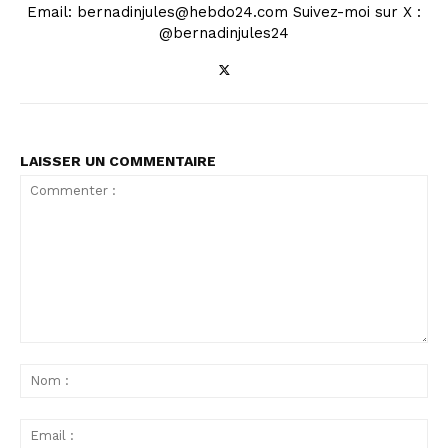
Email: bernadinjules@hebdo24.com Suivez-moi sur X :
@bernadinjules24
LAISSER UN COMMENTAIRE
Commenter
:
No
:
Ema