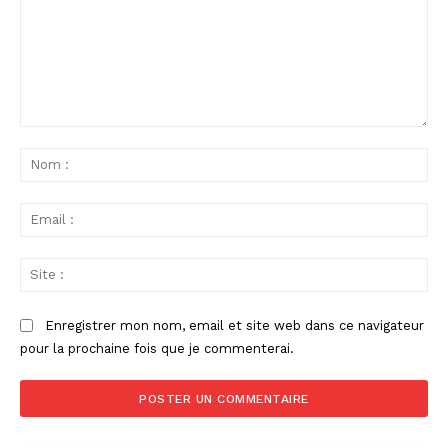
Commenter
:
No
:
Ema
:
Sit
:
Enregistrer mon nom, email et site web dans ce navigateur
pour la prochaine fois que je commenterai.