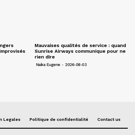
angers
Mauvaises qualités de service : quand
improvisés
Sunrise Airways communique pour ne
rien dire
Naïka Eugene
-
2026-08-03
n Legales
Politique de confidentialité
Contact us