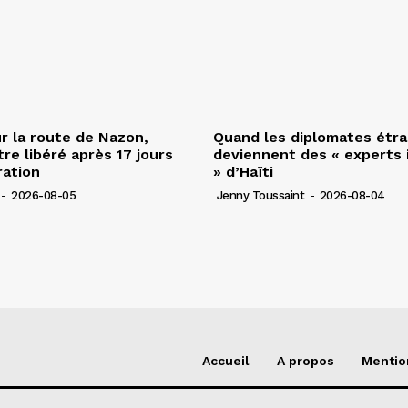
r la route de Nazon,
Quand les diplomates étr
re libéré après 17 jours
deviennent des « experts 
ration
» d’Haïti
-
2026-08-05
Jenny Toussaint
-
2026-08-04
Accueil
A propos
Mentio