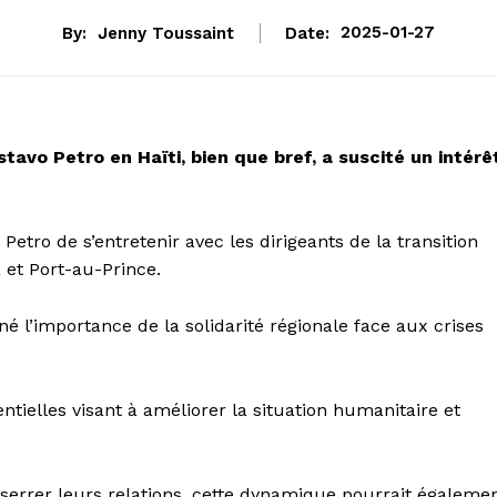
By:
Jenny Toussaint
Date:
2025-01-27
avo Petro en Haïti, bien que bref, a suscité un intérê
 Petro de s’entretenir avec les dirigeants de la transition
á et Port-au-Prince.
né l’importance de la solidarité régionale face aux crises
entielles visant à améliorer la situation humanitaire et
sserrer leurs relations, cette dynamique pourrait égaleme