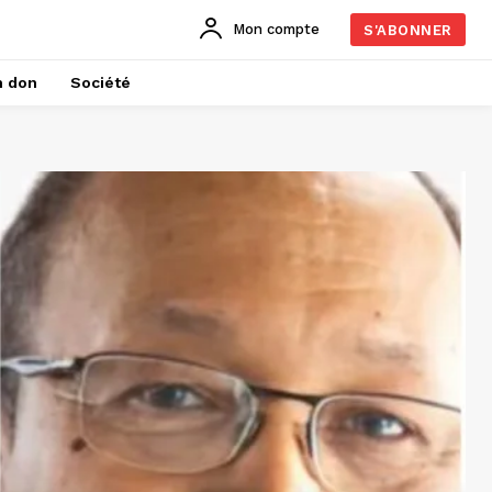
Mon compte
S'ABONNER
n don
Société