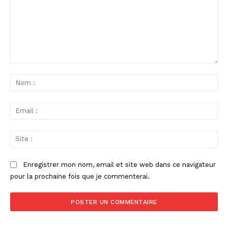
Commenter
:
No
:
Ema
:
Sit
:
Enregistrer mon nom, email et site web dans ce navigateur
pour la prochaine fois que je commenterai.