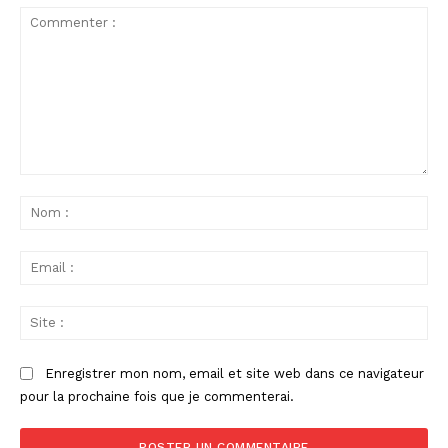
Commenter
:
No
:
Ema
:
Sit
:
Enregistrer mon nom, email et site web dans ce navigateur
pour la prochaine fois que je commenterai.