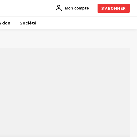
Mon compte
S'ABONNER
n don
Société