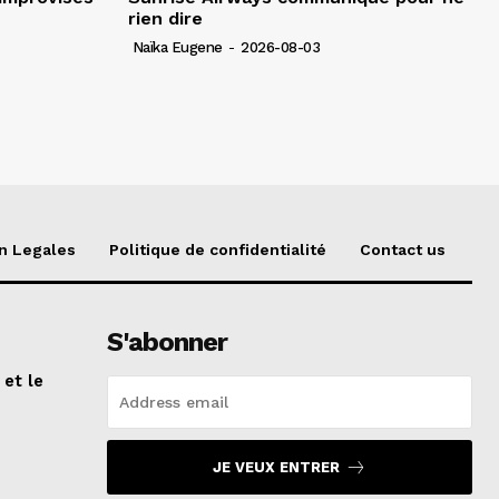
rien dire
Naïka Eugene
-
2026-08-03
n Legales
Politique de confidentialité
Contact us
S'abonner
 et le
n
JE VEUX ENTRER