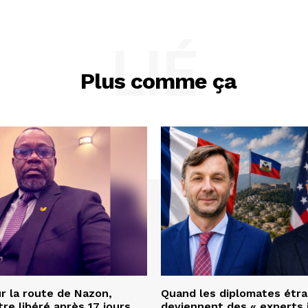
LIÉ
Plus comme ça
r la route de Nazon,
Quand les diplomates étr
re libéré après 17 jours
deviennent des « experts 