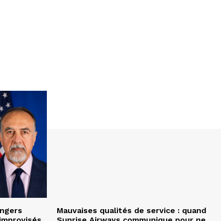
angers
Mauvaises qualités de service : quand
improvisés
Sunrise Airways communique pour ne