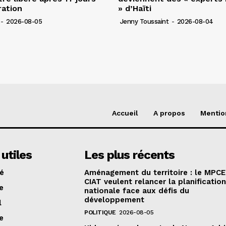
ration
» d’Haïti
-
2026-08-05
Jenny Toussaint
-
2026-08-04
Accueil
A propos
Mentio
 utiles
Les plus récents
té
Aménagement du territoire : le MPCE
CIAT veulent relancer la planificatio
e
nationale face aux défis du
développement
l
POLITIQUE
2026-08-05
e