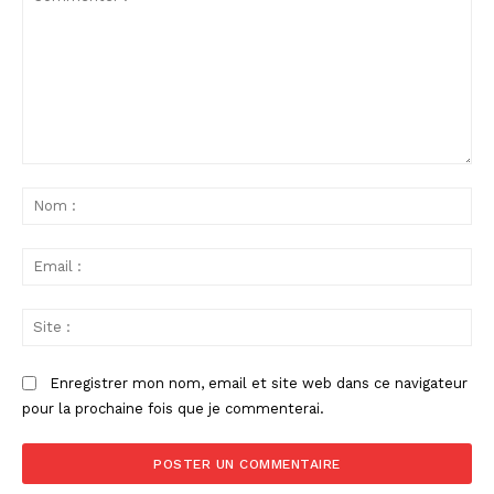
Commenter
:
No
:
Ema
:
Sit
:
Enregistrer mon nom, email et site web dans ce navigateur
pour la prochaine fois que je commenterai.