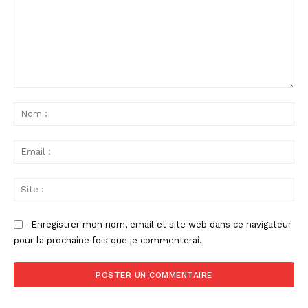
Commenter
:
No
:
Ema
:
Sit
:
Enregistrer mon nom, email et site web dans ce navigateur
pour la prochaine fois que je commenterai.