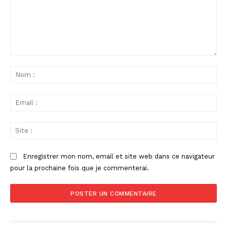
Commenter
:
No
:
Ema
:
Sit
:
Enregistrer mon nom, email et site web dans ce navigateur
pour la prochaine fois que je commenterai.