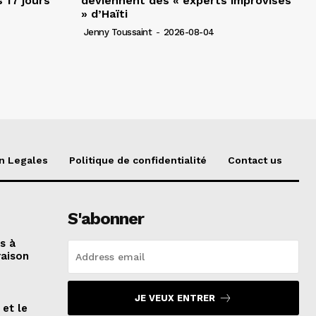
 17 jours
deviennent des « experts improvisés
» d’Haïti
Jenny Toussaint
-
2026-08-04
n Legales
Politique de confidentialité
Contact us
S'abonner
és à
raison
JE VEUX ENTRER
 et le