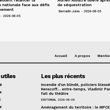
veulent relancer la
Adrien Albatre libéré après
n nationale face aux défis
de séquestration
pement
Bernadin Jules
-
2026-08-05
-
2026-08-05
Accueil
A propos
Mentio
 utiles
Les plus récents
té
Incendie d’un blindé, policiers bless
Kenscoff… entre-temps, Vladimir Pa
e
fait du théâtre
l
EDITORIAL
2026-08-08
e
Aménagement du territoire : le MPCE