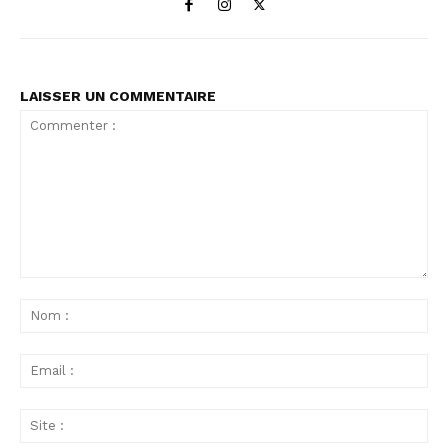
LAISSER UN COMMENTAIRE
Commenter
:
No
:
Ema
:
Sit
: