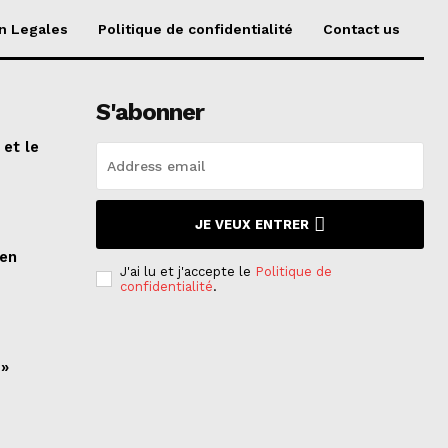
n Legales
Politique de confidentialité
Contact us
S'abonner
 et le
n
JE VEUX ENTRER
ien
J'ai lu et j'accepte le
Politique de
confidentialité
.
 »