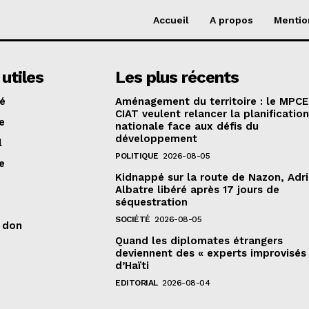
Accueil
A propos
Mentio
 utiles
Les plus récents
té
Aménagement du territoire : le MPCE
CIAT veulent relancer la planificatio
e
nationale face aux défis du
développement
l
POLITIQUE
2026-08-05
e
Kidnappé sur la route de Nazon, Adr
Albatre libéré après 17 jours de
séquestration
SOCIÉTÉ
2026-08-05
n don
Quand les diplomates étrangers
deviennent des « experts improvisés
d’Haïti
EDITORIAL
2026-08-04