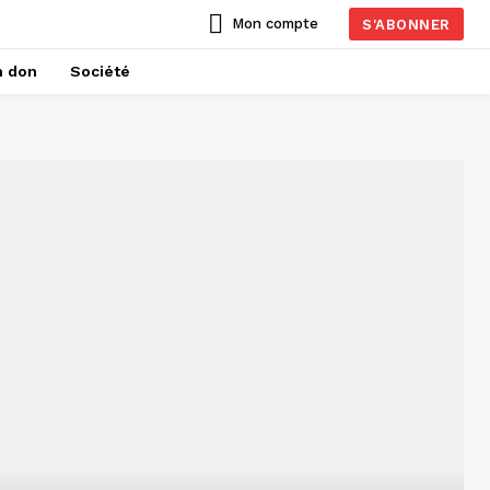
Mon compte
S'ABONNER
n don
Société