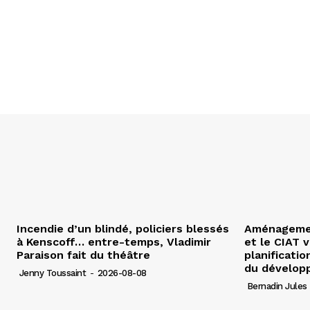
Incendie d’un blindé, policiers blessés
Aménagement
à Kenscoff… entre-temps, Vladimir
et le CIAT 
Paraison fait du théâtre
planificatio
du dévelop
Jenny Toussaint
-
2026-08-08
Bernadin Jules