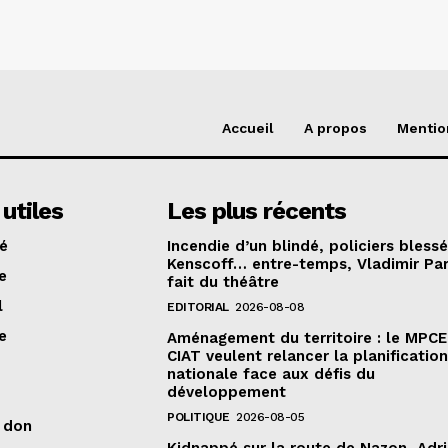
Accueil
A propos
Mentio
 utiles
Les plus récents
té
Incendie d’un blindé, policiers bless
Kenscoff… entre-temps, Vladimir Pa
e
fait du théâtre
l
EDITORIAL
2026-08-08
e
Aménagement du territoire : le MPCE
CIAT veulent relancer la planificatio
nationale face aux défis du
développement
POLITIQUE
2026-08-05
n don
Kidnappé sur la route de Nazon, Adr