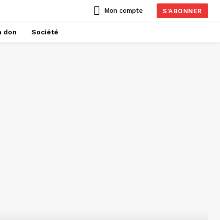
Mon compte
S'ABONNER
n don
Société