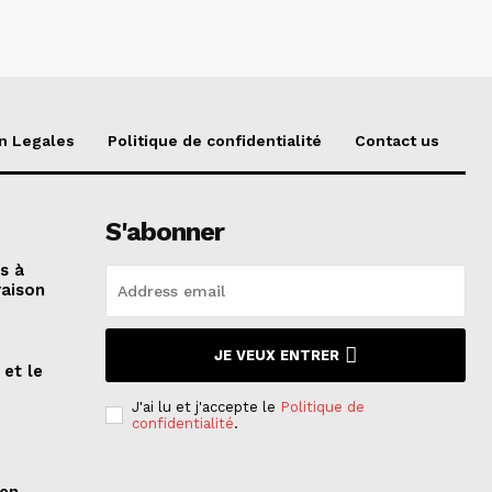
n Legales
Politique de confidentialité
Contact us
S'abonner
és à
raison
JE VEUX ENTRER
 et le
n
J'ai lu et j'accepte le
Politique de
confidentialité
.
ien