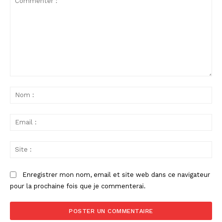
Commenter
:
No
:
Ema
:
Sit
:
Enregistrer mon nom, email et site web dans ce navigateur
pour la prochaine fois que je commenterai.