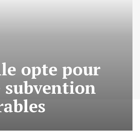
le opte pour
e subvention
rables