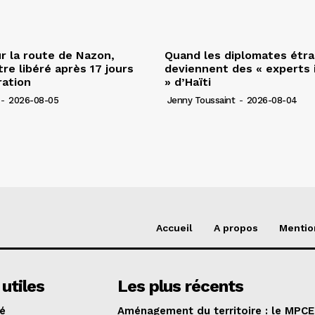
r la route de Nazon,
Quand les diplomates étr
re libéré après 17 jours
deviennent des « experts 
ration
» d’Haïti
-
2026-08-05
Jenny Toussaint
-
2026-08-04
Accueil
A propos
Mentio
 utiles
Les plus récents
té
Aménagement du territoire : le MPCE