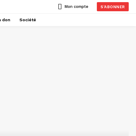
Mon compte
S'ABONNER
n don
Société