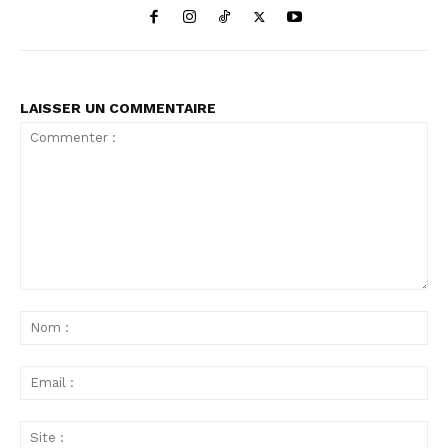
LAISSER UN COMMENTAIRE
Commenter
:
No
:
Ema
:
Sit