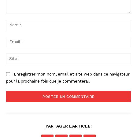
Commenter
:
No
:
Ema
:
Sit
:
Enregistrer mon nom, email et site web dans ce navigateur
pour la prochaine fois que je commenterai.
PARTAGER L'ARTICLE: