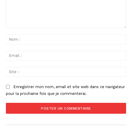
Commenter
:
No
:
Ema
:
Sit
:
Enregistrer mon nom, email et site web dans ce navigateur
pour la prochaine fois que je commenterai.