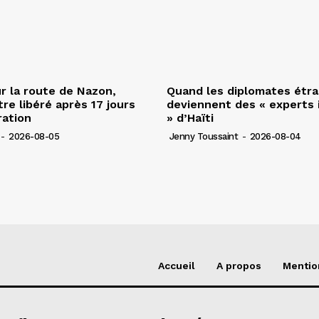
r la route de Nazon,
Quand les diplomates étr
re libéré après 17 jours
deviennent des « experts 
ration
» d’Haïti
-
2026-08-05
Jenny Toussaint
-
2026-08-04
Accueil
A propos
Mentio