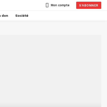
Mon compte
S'ABONNER
n don
Société