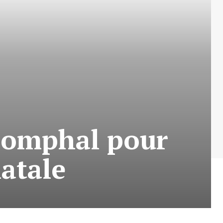
riomphal pour
natale