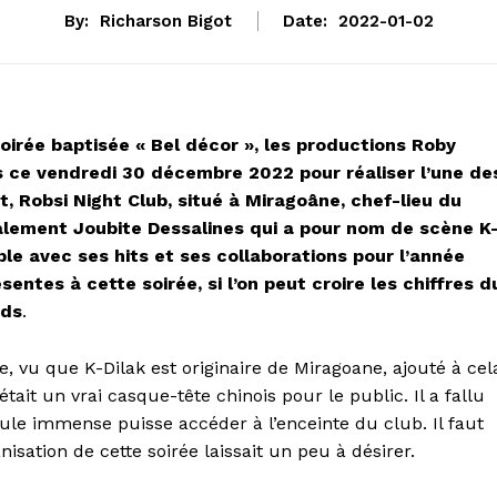
By:
Richarson Bigot
Date:
2022-01-02
oirée baptisée « Bel décor », les productions Roby
 ce vendredi 30 décembre 2022 pour réaliser l’une de
t, Robsi Night Club, situé à Miragoâne, chef-lieu du
alement Joubite Dessalines qui a pour nom de scène K
e avec ses hits et ses collaborations pour l’année
entes à cette soirée, si l’on peut croire les chiffres d
ods
.
e, vu que K-Dilak est originaire de Miragoane, ajouté à cel
tait un vrai casque-tête chinois pour le public. Il a fallu
le immense puisse accéder à l’enceinte du club. Il faut
nisation de cette soirée laissait un peu à désirer.