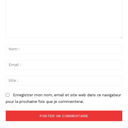
Commenter
:
No
:
Ema
:
Sit
:
Enregistrer mon nom, email et site web dans ce navigateur
pour la prochaine fois que je commenterai.