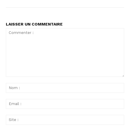
LAISSER UN COMMENTAIRE
Commenter
:
No
:
Ema
:
Sit
: