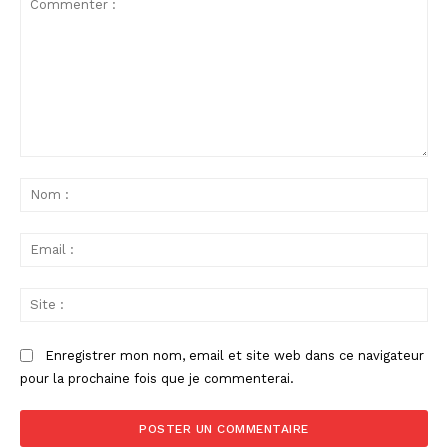
Commenter
:
No
:
Ema
:
Sit
:
Enregistrer mon nom, email et site web dans ce navigateur
pour la prochaine fois que je commenterai.