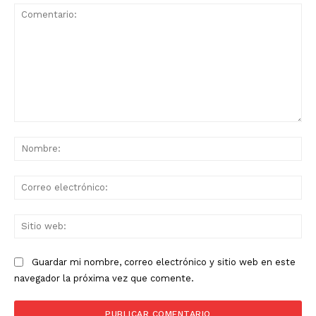
Comentario:
No
Co
ele
Sit
we
Guardar mi nombre, correo electrónico y sitio web en este
navegador la próxima vez que comente.