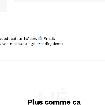
et éducateur haïtien.
Email:
vez-moi sur X : @bernadinjules24
LIÉ
Plus comme ça