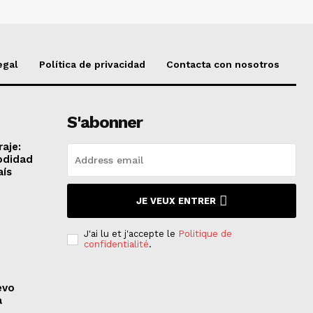
egal
Política de privacidad
Contacta con nosotros
S'abonner
aje:
odidad
aís
JE VEUX ENTRER
J'ai lu et j'accepte le
Politique de
confidentialité
.
evo
a