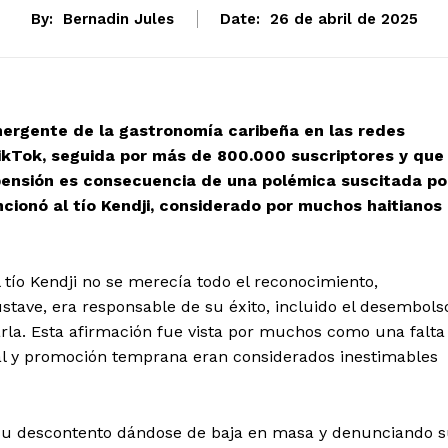
By:
Bernadin Jules
Date:
26 de abril de 2025
emergente de la gastronomía caribeña en las redes
TikTok, seguida por más de 800.000 suscriptores y que
pensión es consecuencia de una polémica suscitada po
cionó al tío Kendji, considerado por muchos haitianos
 tío Kendji no se merecía todo el reconocimiento,
tave, era responsable de su éxito, incluido el desembols
arla. Esta afirmación fue vista por muchos como una falta
ral y promoción temprana eran considerados inestimables
su descontento dándose de baja en masa y denunciando 