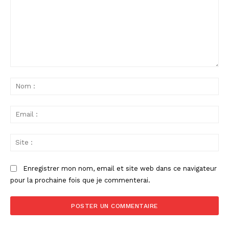
Commenter
:
No
:
Ema
:
Sit
:
Enregistrer mon nom, email et site web dans ce navigateur
pour la prochaine fois que je commenterai.