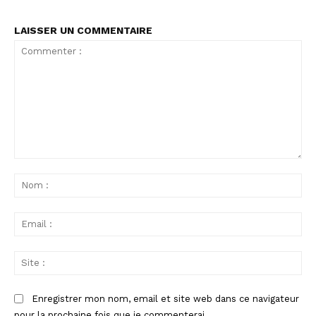
LAISSER UN COMMENTAIRE
Commenter
:
No
:
Ema
:
Sit
:
Enregistrer mon nom, email et site web dans ce navigateur
pour la prochaine fois que je commenterai.